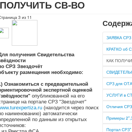
ПОЛУЧИТЬ СВ-ВО
Страница 3 из 11
Содерж
ЗАЯВКА СРЗ
КРАТКО об 
Для получения Свидетельства
звёздности
КАК ПОЛУЧИ
по СРЗ Звездочёт
СВИДЕТЕЛЬ
объекту размещения необходимо:
СРЗ для ОТА
1) Ознакомиться с п
редварительной
ориентировочной экспертной оценкой
УСЛУГИ в 
"звёздности"
опубликованной на его
странице на портале СРЗ "Звездочет"
Отличия СРЗ
www.turexpertiza.ru
(находится через поиск
по наименованию) автоматически
Примеры 2*,3
определенной по данным из открытых
источников:
Портал СРЗ*
- из Реестра ФСА,