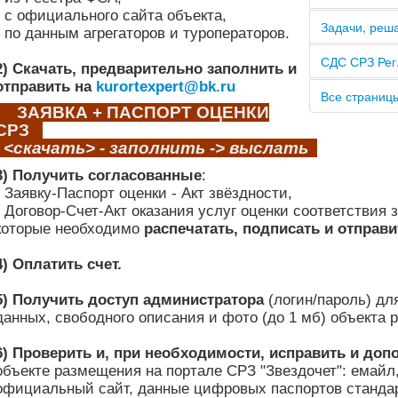
- с официального сайта объекта,
Задачи, реш
- по данным агрегаторов и туроператоров.
СДС СРЗ Рег
2) Скачать, предварительно заполнить и
отправить на
kurortexpert@bk.ru
Все страниц
ЗАЯВКА + ПАСПОРТ ОЦЕНКИ
СРЗ
<скачать> - заполнить -> выслать
3) Получить согласованные
:
- Заявку-Паспорт оценки - Акт звёздности,
- Договор-Счет-Акт оказания услуг оценки соответствия 
которые необходимо
распечатать, подписать и отправи
4) Оплатить счет.
5) Получить доступ администратора
(логин/пароль) дл
данных, свободного описания и фото (до 1 мб) объекта 
6) Проверить и, при необходимости, исправить и до
объекте
размещения на портале
СРЗ "Звездочет"
:
емайл,
официальный сайт, данные цифровых паспортов станда