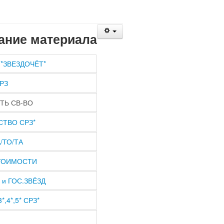
ание материала
 *ЗВЕЗДОЧЁТ*
СРЗ
ТЬ СВ-ВО
СТВО СРЗ*
/ТО/ТА
СТОИМОСТИ
 и ГОС.ЗВЁЗД
*,4*,5* СРЗ*