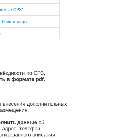
аемые СРЗ*
. Росстандарт
ы
звёздности по СРЗ,
ть в формате pdf.
я внесения дополнительных
размещения.
полнить данные
об
 адрес, телефон,
ртизованного описания