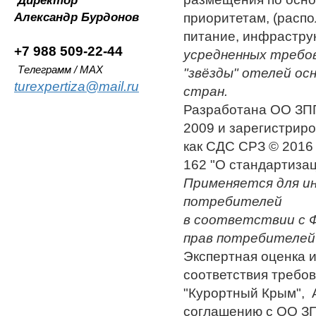
Директор
Александр
Бурдонов
приоритетам, (расп
питание, инфрастру
+7 988 509-22-44
усредненных требо
Телеграмм / MAX
"звёзды" отелей ос
turexpertiza@mail.ru
стран.
Разработана ОО ЗП
2009 и зарегистрир
как СДС СРЗ © 2016 
162 "О стандартизац
Применяется для и
потребителей
в соответствии с Ф
прав потребителей
Экспертная оценка 
соответствия требо
"Курортный Крым", 
соглашению с ОО ЗП