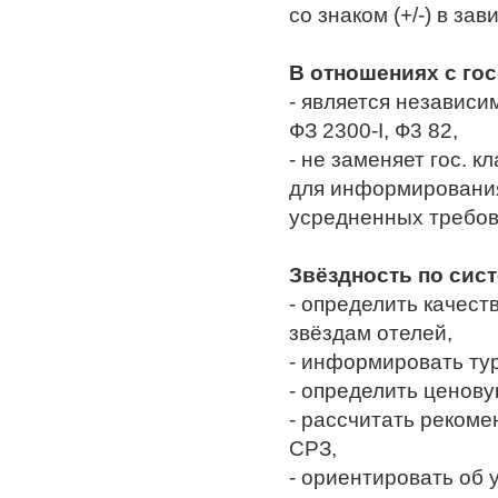
со знаком (+/-) в з
В отношениях с го
- является независи
ФЗ 2300-I, Ф3 82,
-
не заменяет гос. к
для информирования
усредненных требов
Звёздность по сист
- определить качес
звёздам отелей,
- информировать тур
- определить ценов
-
рассчитать рекоме
СРЗ,
- ориентировать об 