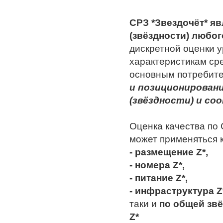
СРЗ *Звездочёт* я
(звёздности) любог
дискретной оценки 
характеристикам ср
основным потребит
и позиционирован
(звёздности) и с
Оценка качества по 
может применяться к
- размещение Z*,
- номера Z*,
- питание Z*,
- инфраструктура Z
таки и
по общей зв
Z*