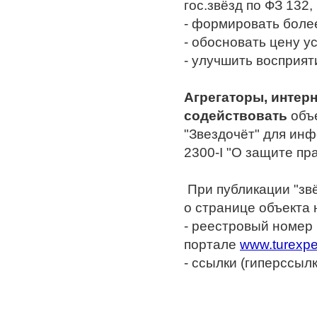
гос.звёзд по ФЗ 132,
-
формировать более
- обосновать цену у
- улучшить восприят
Агрегаторы, интер
содействовать
объе
"Звездочёт" для ин
2300-I "О защите прав
При публикации "зв
о странице объекта 
- реестровый номер
портале
www.turexper
- ссылки (гиперссыл