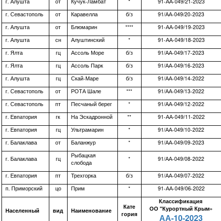
г. Алушта
от
Кучук-Ламбат
*
91-АА-049/21-2023
г. Севастополь
от
Каравелла
б/з
91/АА-049/20-2023
г. Алушта
от
Блюмарин
****
91-АА-049/19-2023
г. Алушта
сн
Алуштинский
*
91-АА-049/18-2023
г. Ялта
гц
Ассоль Море
б/з
91/АА-049/17-2023
г. Ялта
гц
Ассоль Парк
б/з
91/АА-049/16-2023
г. Алушта
гц
Скай-Маре
б/з
91/АА-049/14-2022
г. Севастополь
от
РОТА Шале
***
91/АА-049/13-2022
г. Севастополь
пт
Песчаный берег
*
91/АА-049/12-2022
г. Евпатория
гк
На Эскадронной
**
91-АА-049/11-2022
г. Евпатория
гц
Ультрамарин
*
91/АА-049/10-2022
г. Балаклава
от
Баланжур
*
91/АА-049/09-2023
Рыбацкая
г. Балаклава
гц
*
91/АА-049/08-2022
слобода
г. Евпатория
пт
Трехгорка
б/з
91/АА-049/07-2022
п. Приморский
цо
Прим
*
91-АА-049/06-2022
Классификация
Кате
ОО "Курортный Крым»
Населенный
вид
Наименование
гория
АА-10-2023