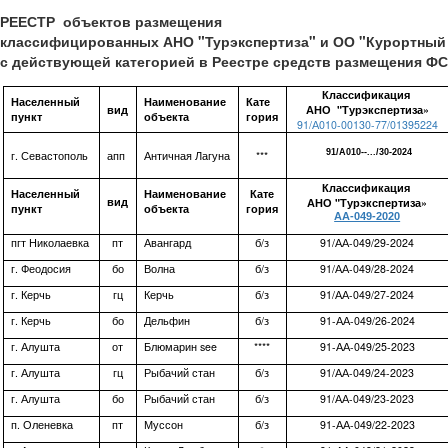
РЕЕСТР объектов размещения
классифицированных АНО "Турэкспертиза" и ОО "Курортный
с действующей категорией
в Реестре
средств размещения Ф
Классификация
Населенный
Наименование
Кате
вид
АНО "Турэкспертиза»
пункт
объекта
гория
91/А010-00130-77/01395224
91/А010--.../30-2024
г. Севастополь
апп
Античная Лагуна
***
Классификация
Населенный
Наименование
Кате
вид
АНО "Турэкспертиза»
пункт
объекта
гория
АА-049-2020
пгт Николаевка
пт
Авангард
б/з
91/АА-049/29-2024
г. Феодосия
бо
Волна
б/з
91/АА-049/28-2024
г. Керчь
гц
Керчь
б/з
91/АА-049/27-2024
г. Керчь
бо
Дельфин
б/з
91-АА-049/26-2024
г. Алушта
от
Блюмарин see
****
91-АА-049/25-2023
г. Алушта
гц
Рыбачий стан
б/з
91/АА-049/24-2023
г. Алушта
бо
Рыбачий стан
б/з
91/АА-049/23-2023
п. Оленевка
пт
Муссон
б/з
91-АА-049/22-2023