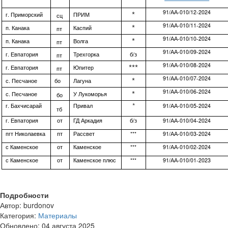
91/АА-010/12-2024
*
г. Приморский
ПРИМ
сц
91/АА-010/11-2024
*
п. Канака
Каспий
пт
91/АА-010/10-2024
*
п. Канака
Волга
пт
91/АА-010/09-2024
г. Евпатория
Трехгорка
б/з
пт
91/АА-010/08-2024
***
г. Евпатория
Юпитер
пт
91/АА-010/07-2024
*
с. Песчаное
бо
Лагуна
91/АА-010/06-2024
*
с. Песчаное
У Лукоморья
бо
*
г. Бахчисарай
Привал
91/АА-010/05-2024
тб
г. Евпатория
от
ГД Аркадия
б/з
91/АА-010/04-2024
пгт Николаевка
пт
Рассвет
***
91/АА-010/03-2024
с Каменское
от
Каменское
***
91/АА-010/02-2024
с Каменское
от
Каменское плюс
***
91/АА-010/01-2023
Подробности
Автор:
burdonov
Категория:
Материалы
Обновлено: 04 августа 2025