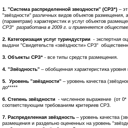
1. "Система распределенной звездности" (СРЗ*)
– эт
"звёздности" различных видов объектов размещения, 
(параметрам) характеристик и услуг объектов размещен
СРЗ* разработана в 2009 г. и применяется обществ
2. Категоризация услуг туриндустрии
- экспертная оц
выдачи "Свидетельств «звёздности» СРЗ" обществен
3. Объекты СРЗ*
- все типы средств размещения.
4. "Звёздность"
– обобщенная характеристика уровня к
5. Уровень "звёздности"
– уровень качества (звёздно
до*****
6. Степень звёздности
- численное выражение (от 0* 
соответствующим требованиям критериев СРЗ.
7. Распределенная звёздность
– уровень качества (зв
размещения и раздельно оцененных на уровень "звёзд