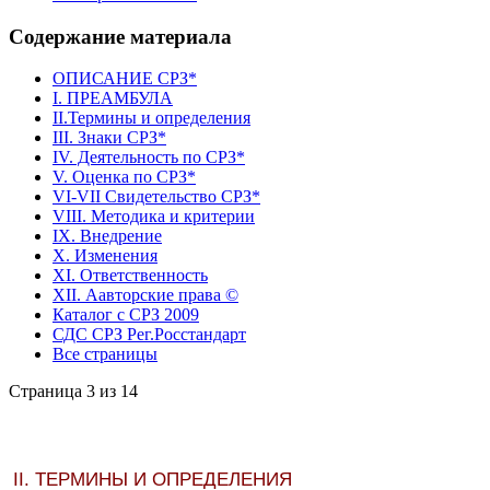
Содержание материала
ОПИСАНИЕ СРЗ*
I. ПРЕАМБУЛА
II.Термины и определения
III. Знаки СРЗ*
IV. Деятельность по СРЗ*
V. Оценка по СРЗ*
VI-VII Свидетельство СРЗ*
VIII. Методика и критерии
IX. Внедрение
X. Изменения
ХI. Ответственность
XII. Аавторские права ©
Каталог с СРЗ 2009
СДС СРЗ Рег.Росстандарт
Все страницы
Страница 3 из 14
II
. ТЕРМИНЫ И ОПРЕДЕЛЕНИЯ