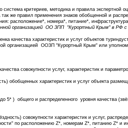
о система критериев, методика и правила экспертной о
а так же правил применения знаков обобщенной и распр
ия: расположение*, номера*, питание*, инфраструктура*
енной организацией ОО ЗПП "Курортный Крым" в РФ с 
енка качества характеристик и услуг объектов туринду
ной организацией ООЗП "Курортный Крым" или уполно
ачества совокупности услуг, характеристик и параметр
сть) обобщенных характеристик и услуг объекта размещ
до 5* ) общего и распределенного уровня качества (зв
ёздность) совокупности характеристик и услуг, распред
ности" по расположению Z*, номерам Z*, питанию Z* и 