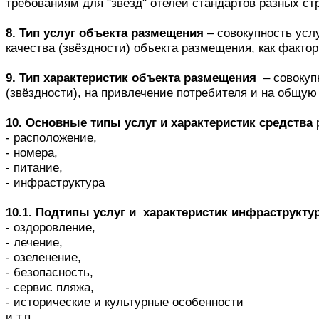
требованиям для "звёзд" отелей стандартов разных ст
8. Тип услуг объекта размещения
– совокупность усл
качества (звёздности) объекта размещения, как факто
9. Тип характеристик объекта размещения
– совокуп
(звёздности), на привлечение потребителя и на общую
10. Основные типы услуг и характеристик средства
р
- расположение,
- номера,
- питание,
- инфраструктура
10.1. Подтипы услуг и характеристик инфраструкту
- оздоровление,
- лечение,
- озеленение,
- безопасность,
- сервис пляжа,
- исторические и культурные особенности
и т.п.