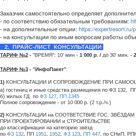
Заказчик самостоятельно определяет дополните
- по соответствию обязательным требованиям:
ht
- на дополнительные опции:
https://expertresort.ru
- на консультации по иным вопросам работы объ
2. ПРАЙС-ЛИСТ КОНСУЛЬТАЦИИ
ТАРИФ №2
-
"ВРЕМЯ": 10' мин -
1 000 р. /
до 30' мин. -
2
ТАРИФ №3
-
"ИнфоПакет"
:
1)
КОНСУЛЬТАЦИИ И СОПРОВОЖДЕНИЕ ПРИ САМО
а) гостиниц и иные средства размещения по ФЗ 132,
П
б) жилых ГД по
ФЗ 127
,
ПП 1345
Полное сопровождение - от 10 000 р. (2 т.р./ч.)
2)
КОНСУЛЬТАЦИИ на СООТВЕТСТВИЕ ГОС. ЗВЁЗДАМ
ПРИ ПРОЕКТИРОВАНИИ и СТРОИТЕЛЬСТВЕ
до классификации на категорию звёзд
по
ФЗ 132
, ПП
1951
,
1952
,
ФЗ 123
,
ПП 447
, по СНиП, Р