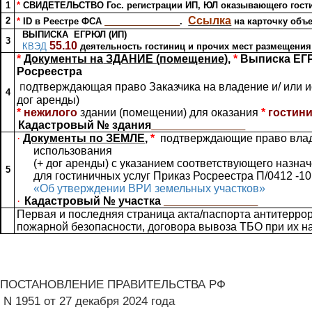
1
*
СВИДЕТЕЛЬСТВО Гос. регистрации ИП, ЮЛ оказывающего гост
____________
Ссылка
2
*
ID в Реестре ФСА
.
на карточку объ
ВЫПИСКА
ЕГРЮЛ (ИП)
3
55.10
КВЭД
деятельность гостиниц и прочих мест размещения
*
Документы на
ЗДАНИЕ (
помещение
)
,
*
Выписка ЕГР
Росреестра
п
одтверждающая право Заказчика на владение и/ или и
4
дог аренды)
*
нежилого
здании (помещении) для оказания
*
гостин
Кадастровый № здания
_______________
·
Документы по ЗЕМЛЕ
,
*
подтверждающие право вла
использования
(+ дог аренды)
с указанием
соответствующего
назна
5
для гостиничных услуг
Приказ Росреестра П/0412 -10
«Об утверждении ВРИ земельных участков»
·
Кадастровый № участка
_______________
Первая и последняя страница акта/паспорта антитерро
пожарной безопасности, договора вывоза ТБО при их н
ПОСТАНОВЛЕНИЕ ПРАВИТЕЛЬСТВА РФ
N 1951 от 27 декабря 2024 года