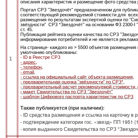
описания характеристик и размещение фото средства
Портал СРЗ "Звездочёт" предназначенном для публика
соответствующей рекомендуемой стоимости для всех 
размещения по результатам экспертной оценки по "С
звёздности" СРЗ *Звездочёт" на основании ФЗ 2300-I 
ст. 45.
Публикация рейтинга оценки качества по СРЗ "Звездо
информирования потребителей и не является рекламо
На странице- каждого из > 5500 объектов размещения
умолчанию опубликованы:
- ID в Реестре СРЗ
1
- адрес
,
- телефон
,
- е
mail
,
- ссылка на официальный сайт объекта размещения,
- предварительная оценка "звёздности" по СРЗ*,
- предварительный расчет рекомендуемой стоимости,
-
макет Свидетельства по СРЗ "Звездочёт"
- шаблон Цифрового па
спорта характеристик по СРЗ
Также публикуется (при наличии):
- ID средства размещения и ссылка на карточку в 
- подтверждение категории гос. «звезд» ПП 1951 (
- копия выданного Свидетельства по СРЗ "Звездоч