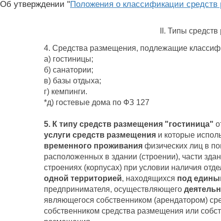
Об утверждении "
Положения о классификации средств
II. Типы средст
4. Средства размещения, подлежащие классиф
а) гостиницы;
б) санатории;
в) базы отдыха;
г) кемпинги.
*д) гостевые дома по ФЗ 127
5. К типу средств размещения "гостиница"
о
услуги средств размещения
и которые испол
временного проживания
физических лиц в по
расположенных в здании (строении), части здан
строениях (корпусах) при условии наличия отде
одной территорией
, находящихся
под едины
предпринимателя, осуществляющего
деятельн
являющегося собственником (арендатором) ср
собственником средства размещения или собст