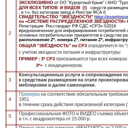
ЭКСКЛЮЗИВНО
от
ОО
"
Курортный Крым
" / АНО "Тур
ДЛЯ ВСЕХ ТИПОВ И ВИДОВ (!)
средств размещен
, в т.ч. без категории звёзд в
Реестре ФСА б
СВИДЕТЕЛЬСТВО "ЗВЁЗДНОСТИ"
https://expertreso
по «СИСТЕМЕ РАСПРЕДЕЛЕННОЙ ЗВЁЗДНОСТИ» 
Регистрация Росстандарт РФ СДС «СРЗ»
©
2016
п
редназначенное для информирования потребителей о
2
основных потребительских приоритетов в
средстве р
расположение Z*. номера
Z*, питание
Z*, инфрастр
определяется по "
ОБЩАЯ "ЗВЁЗДНОСТЬ" по СРЗ
с учетом звездности питания и инфраструктуры
присваивается при всех номерах 
ПРИМЕР : 3* СРЗ
с кондиционером.
3*+
Консультационные услуги и сопровождение по
3
к средствам размещения на этапе проектирова
меблировки и далее самооценки.
Проверка
на соответствие обязательным требован
4
1951
в течении срока действия присвоенной категории (
Профессиональная ФОТО и ВИДЕО съемка объекта 
5
в т.ч. с квадрокоптера от 15 000 р.
Прокат авто для туристов «РЕНТАВТО» от 2 000 р /