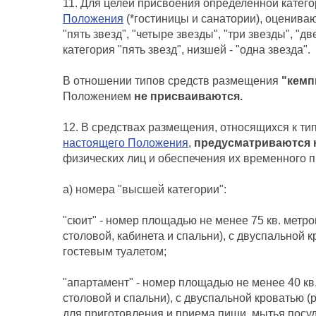
11. Для целей присвоения определенной катег
Положения
(*гостиницы и санатории)
, оцениваю
"пять звезд", "четыре звезды", "три звезды", "
категория "пять звезд", низшей - "одна звезда".
В отношении типов средств размещения
"кемпи
Положением
не присваиваются.
12. В средствах размещения, относящихся к т
настоящего Положения
,
предусматриваются 
физических лиц и обеспечения их временного 
а) номера "высшей категории":
"сюит" - номер площадью не менее 75 кв. метро
столовой, кабинета и спальни), с двуспальной 
гостевым туалетом;
"апартамент" - номер площадью не менее 40 кв.
столовой и спальни), с двуспальной кроватью (
для приготовления и приема пищи, мытья посу