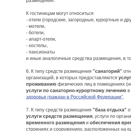
размещения.
К гостиницам могут относиться
- отели (городские, загородные, курортные и дру
- мотели,
- ботели,
- апарт-отели,
- хостелы,
- пансионаты
и иные аналогичные средства размещения, в т
6. К типу средств размещения
"санаторий"
отн
организаций, в которых предоставляются
услу
проживанию
физических лиц в помещениях (но
услуги по санаторно-курортному лечению
в
здоровья граждан в Российской Федерации"
.
7. К типу средств размещения
"база отдыха"
о
услуги средств размещения
, услуги по орга
временного размещения
и
обеспечения вре
строениях и сооружениях, расположенных на е