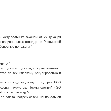
ы Федеральным законом от 27 декабря
ия национальных стандартов Российской
 Основные положения"
ункте 4
 услуги и услуги средств размещения"
ва по техническому регулированию и
ю к международному стандарту ИСО
ещения
туристов
.
Терминология
" (ISO
ion - Terminology").
ля учета потребностей национальной