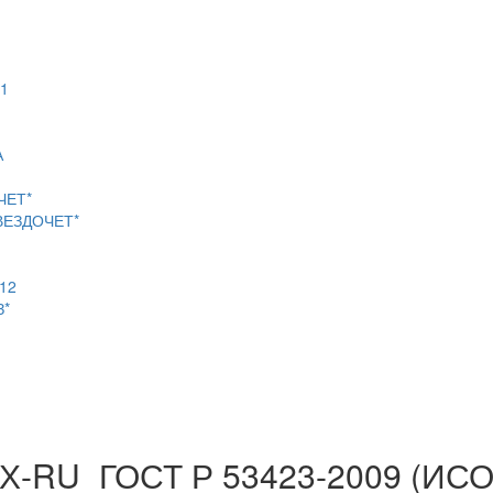
1
А
ЧЕТ*
ВЕЗДОЧЕТ*
12
З*
Х-RU_ГОСТ Р 53423-2009 (ИСО