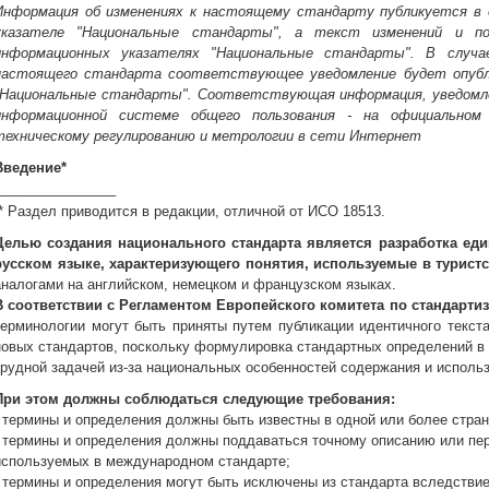
Информация об изменениях к настоящему стандарту публикуется в 
указателе "Национальные стандарты", а текст изменений и по
информационных указателях "Национальные стандарты". В случа
настоящего стандарта соответствующее уведомление будет опубл
"Национальные стандарты". Соответствующая информация, уведом
информационной системе общего пользования - на официальном
техническому регулированию и метрологии в сети Интернет
Введение*
________________
* Раздел приводится в редакции, отличной от ИСО 18513.
Целью создания национального стандарта является разработка еди
русском языке, характеризующего понятия, используемые в турист
аналогами на английском, немецком и французском языках.
В соответствии с Регламентом Европейского комитета по стандартиз
терминологии могут быть приняты путем публикации идентичного текст
новых стандартов, поскольку формулировка стандартных определений в 
трудной задачей из-за национальных особенностей содержания и использ
При этом должны соблюдаться следующие требования:
- термины и определения должны быть известны в одной или более стран
- термины и определения должны поддаваться точному описанию или пере
используемых в международном стандарте;
- термины и определения могут быть исключены из стандарта вследствие