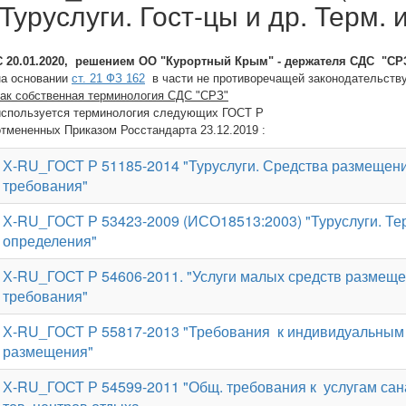
Туруслуги. Гост-цы и др. Терм. и
С 20.01.2020, решением ОО "Курортный Крым" - держателя СДС "СР
на основании
ст. 21 ФЗ 162
в части не противоречащей законодательств
как собственная
терминология СДС "СРЗ"
используется
терминология
следующих ГОСТ Р
отмененных Приказом Росстандарта 23.12.2019
:
Х-RU_ГОСТ Р 51185-2014 "Туруслуги. Средства размещен
требования"
Х-RU_ГОСТ Р 53423-2009 (ИСО18513:2003) "Туруслуги. Те
определения"
Х-RU_ГОСТ Р 54606-2011. "Услуги малых средств размещ
требования"
Х-RU_ГОСТ Р 55817-2013 "Требования к индивидуальным
размещения"
Х-RU_ГОСТ Р 54599-2011 "Общ. требования к услугам сана