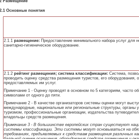
2 Размещение
2.1 Основные понятия
2.1.1
размещение:
Предоставление минимального набора услуг для н
санитарно-гигиеническое оборудование.
2.1.2
рейтинг размещения; система классификации:
Система, позв
проводить оценку средства размещения туристов, его оборудования, 
предоставляемых им услуг.
Примечание 1 - Оценку проводят в основном по 5 категориям, часто 
символами от одного до пяти.
Примечание 2 - В качестве организаторов системы оценки могут высту
международные, национальные или региональные структуры, органы 
туризмом, профессиональные организации, издательства путеводител
владельцы средств размещения.
Примечание 3 - В большинстве европейских стран существуют нац
системы классификации. Эти системы могут основываться на об
требованиях, предъявляемых к средствам размещения различных ка
балльной оценке оснащения, оборудования средств размещения и ок