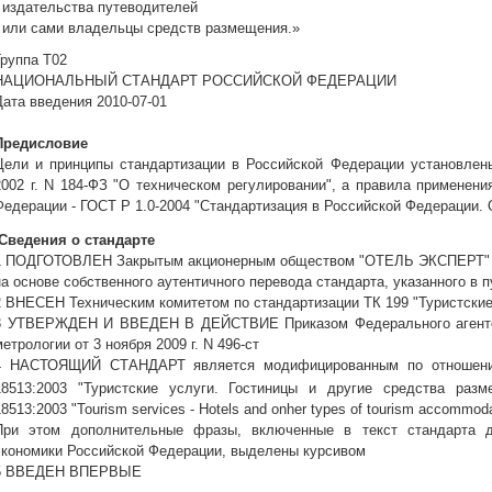
- издательства путеводителей
- или сами владельцы средств размещения.»
Группа Т02
НАЦИОНАЛЬНЫЙ СТАНДАРТ РОССИЙСКОЙ ФЕДЕРАЦИИ
Дата введения 2010-07-01
Предисловие
Цели и принципы стандартизации в Российской Федерации установлен
2002 г. N 184-ФЗ "О техническом регулировании", а правила применен
Федерации - ГОСТ Р 1.0-2004 "Стандартизация в Российской Федерации.
Сведения о стандарте
1 ПОДГОТОВЛЕН Закрытым акционерным обществом "ОТЕЛЬ ЭКСПЕРТ"
на основе собственного аутентичного перевода стандарта, указанного в п
2 ВНЕСЕН Техническим комитетом по стандартизации ТК 199 "Туристские
3 УТВЕРЖДЕН И ВВЕДЕН В ДЕЙСТВИЕ Приказом Федерального агентст
метрологии от 3 ноября 2009 г. N 496-ст
4 НАСТОЯЩИЙ СТАНДАРТ является модифицированным по отношени
18513:2003 "Туристские услуги. Гостиницы
и
другие
средства
разм
18513:2003 "Tourism services - Hotels and onher types of tourism accommodat
При этом дополнительные фразы, включенные в текст стандарта д
экономики Российской Федерации, выделены курсивом
5 ВВЕДЕН ВПЕРВЫЕ