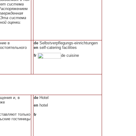
вует система
Распоряжением
твержденная
 Эта система
ной оценки.
ние в
de
Selbstverpflegungs-einrichtungen
остоятельного
en
self-catering facilities
fr
de cuisine
щения и, в
de
Hotel
кже
en
hotel
ставляют только
fr
льские гостиницы