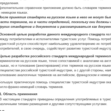
определения.
Дополнительное справочное приложение должно быть словарем терминов
и немецком языках.
После принятия стандарта на русском языке в него не могут быт
части терминов, ни в части определений, поскольку они должны
других стандартов и документов и рассматриваться как докуме
Основной целью разработки данного международного стандарта
явл
между потребителями и исполнителями туристских услуг. Помощь потре
туристской услуги способствует наибольшему удовлетворению их потре
потребителей, в свою очередь, содействует развитию туристской индуст
Целью разработки российского стандарта международной терминол
терминологии на русском языке, точно сопоставимой с аналогами на анг
языках, но и толкование (аннотирование) этих терминов на русском языке
специалистам российской туристской индустрии, а с другой стороны, на
толкованию аналогичных терминов на английском, французском и немецк
Большую практическую помощь специалистам туристской индустрии окаж
англо-франко-немецкий словарь терминов.
1. Область применения
В настоящем стандарте приведены определения употребляемых в турис
различными типами размещения и другими сопутствующими услугами.