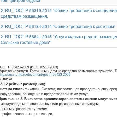
тов, центров отдыха
Х-RU_ГОСТ Р 55319-2012 "Общие требования к специали
средствам размещения.
Х-RU_ГОСТ Р 56184-2014 "Общие требования к хостелам"
Х-RU_ГОСТ Р 56641-2015 "Услуги малых средств размеще
Сельские гостевые дома"
ГОСТ Р 53423-2009 (ИСО 18513:2003)
Туристские услуги. Гостиницы и другие средства размещения туристов. 
ttp://docs.cntd.ru/document/gost-r-53423-2009
Выписка
«
2.1.2 рейтинг размещения;
система классификации:
Система, позволяющая проводить оценку сред
оборудования, оснащения и предоставляемых им услуг.
Примечание 2. В качестве организаторов системы оценки могут выс
-
международные, национальные или региональные структуры,
- органы управления туризмом,
- профессиональные организации,