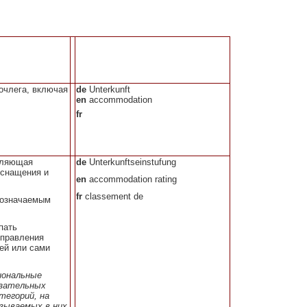
очлега, включая
de
Unterkunft
en
accommodation
fr
оляющая
de
Unterkunftseinstufung
оснащения и
en
accommodation rating
fr
classement de
обозначаемым
пать
управления
ей или сами
иональные
язательных
тегорий, на
азываемых в них