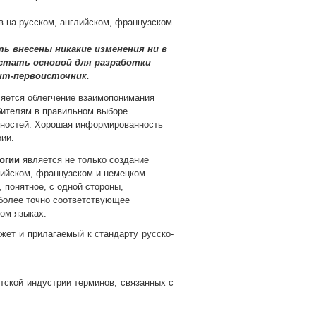
 на русском, английском, французском
ь внесены никакие изменения ни в
 стать основой для разработки
нт-первоисточник.
яется облегчение взаимопонимания
бителям в правильном выборе
бностей. Хорошая информированность
рии.
огии
является не только создание
лийском, французском и немецком
, понятное, с одной стороны,
иболее точно соответствующее
ом языках.
ет и прилагаемый к стандарту русско-
тской индустрии терминов, связанных с