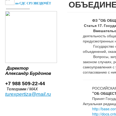
ОБЪЕДИНЕ
по СДС СРЗ ЗВЕЗДОЧЁТ
-----------------------
ФЗ "ОБ ОБЩ
Статья 17. Госу
Вмешательс
деятельность обще
предусмотренных 
Государство обес
объединений, оказы
Вопросы, затраг
законом случаях, 
самоуправления с 
Директор
согласованию с ни
Александр
Бурдонов
+7 988 509-22-44
РОССИЙСКАЯ
Телеграмм / MAX
"ОБ ОБЩЕС
turexpertiza@mail.ru
Принят Госуд
А
ктуальная редакц
http://base.c
http://docs.c