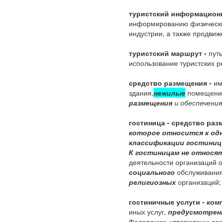
туристский информационн
информированию физических
индустрии, а также продвиж
туристский маршрут -
путь
использование туристских р
средство размещения -
им
здания,
нежилые
помещения
размещения
и обеспечени
гостиница -
средство раз
которое относится к од
классификации гостиниц
К гостиницам не относя
деятельности организаций 
социального
обслуживани
религиозных
организаций;
гостиничные услуги -
ком
иных услуг,
предусмотрен
Федерации, утвержденными