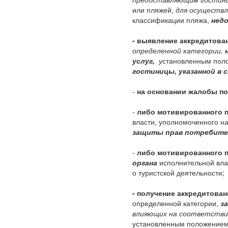
или пляжей,
для осуществл
классификации пляжа,
недо
- выявление аккредитова
определенной категории,
услуг,
у
становленным поло
гостиницы,
указанной в
-
на основании жалобы по
-
либо мотивированного 
власти, уполномоченного н
защиты прав потребите
-
либо мотивированного п
органа
исполнительной вл
о туристской деятельности;
- получение аккредитова
определенной категории,
з
влияющих на соответстви
установленным положением 