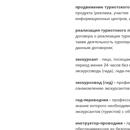
продвижение туристского 
продукта (реклама, участие
информационных центров, из
реализация туристского п
договора о реализации тури
также деятельность туропера
данным договором;
экскурсант
- лицо, посеща
период менее 24 часов без 
экскурсовода (гида), гида-п
экскурсовод (гид) -
профес
ознакомлению экскурсантов 
гид-переводчик -
професси
знание которого необходим
экскурсантов (туристов) с 
инструктор-проводник -
пр
обеспечивающее их безопас