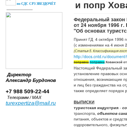
и попр Хов
по СДС СРЗ ЗВЕЗДОЧЁТ
-----------------------
Федеральный закон
от 24 ноября 1996 г.
"Об основах турист
Принят ГД 4 октября 1996 г
(с изменениями на 4 июня 2
(Статья 5. Классификация гост
http://docs.cntd.ru/document
поправка
поправка
Хованской от 
Настоящий Федеральный зак
установление правовых осно
Директор
отношения, возникающие пр
Александр
Бурдонов
и лиц без гражданства на о
также определяет порядок 
+7 988 509-22-44
Телеграмм / MAX
ВЫПИСКИ
turexpertiza@mail.ru
туристская индустрия
-
со
транспорта,
объектов сан
питания, объектов и средст
оздоровительного, физкуль