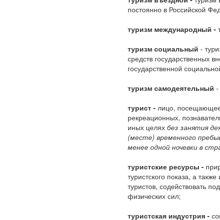
постоянно в Российской Фе
туризм международный -
т
туризм социальный
- тури
средств государственных в
государственной социальной
туризм самодеятельный
-
турист -
лицо, посещающее 
рекреационных, познавател
иных целях
без занятия де
(месте) временного пребыв
менее одной ночевки в стр
туристские ресурсы -
прир
туристского показа, а такж
туристов, содействовать п
физических сил;
туристская индустрия -
со