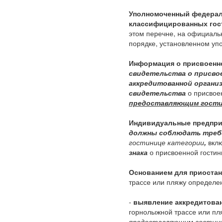
Уполномоченный федерал
классифицированных гос
этом перечне, на официаль
порядке, установленном у
Информация о присвоенно
свидетельства о присво
аккредитованной органи
свидетельства
о присвое
предоставляющим гости
Индивидуальные предпри
должны соблюдать требо
гостинице категории
,
вклю
знака
о присвоенной гостин
Основанием для приоста
трассе или пляжу определен
-
выявление аккредитован
горнолыжной трассе или пл
предоставляющим гостини