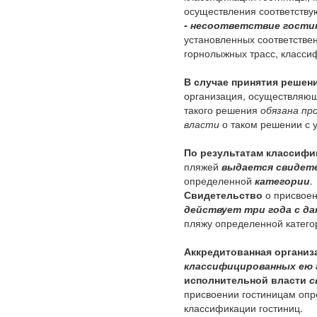
осуществления соответств
- несоответствие гости
установленных соответстве
горнолыжных трасс, класси
В случае принятия решени
организация, осуществляю
такого решения
обязана пр
власти
о таком решении с 
По результатам классифи
пляжей
выдается свидете
определенной
категории
.
Свидетельство
о присвоен
действует три года с д
пляжу определенной катего
Аккредитованная организ
классифицированных ею 
исполнительной власти
с
присвоении гостиницам опр
классификации гостиниц.