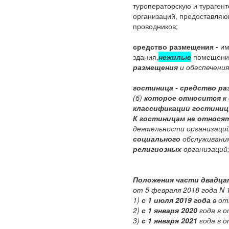
туроператорскую и турагент
организаций, предоставляющ
проводников;
средство размещения -
им
здания,
нежилые
помещения
размещения
и обеспечени
гостиница -
средство ра
(б)
которое относится к 
классификации гостиниц
К гостиницам не относя
деятельности организаци
социального
обслуживани
религиозных
организаций
Положения части двадц
от 5 февраля 2018 года N 
1)
с 1 июля 2019 года
в от
2)
с 1 января 2020
года в 
3)
с 1 января 2021
года в о