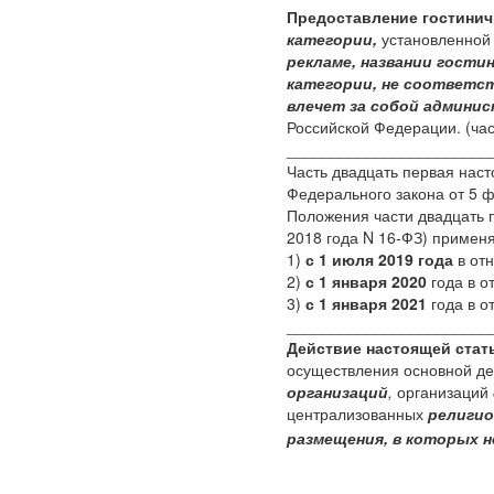
Предоставление гостинич
категории,
установленной
рекламе, названии гости
категории, не соответ
влечет за собой админ
Российской Федерации. (час
_______________________
Часть двадцать первая насто
Федерального закона от 5 ф
Положения части двадцать 
2018 года N 16-ФЗ) примен
1)
с 1 июля 2019 года
в от
2)
с 1 января 2020
года в о
3)
с 1 января 2021
года в о
_______________________
Действие настоящей стат
осуществления основной де
организаций
,
организаций
централизованных
религи
размещения, в которых 